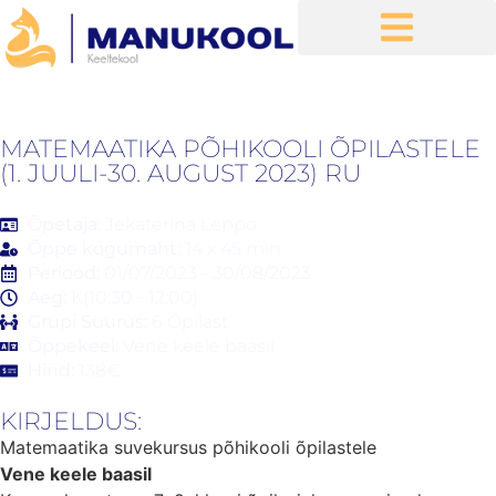
MATEMAATIKA PÕHIKOOLI ÕPILASTELE
(1. JUULI-30. AUGUST 2023) RU
Õpetaja:
Jekaterina Leppo
Õppe kogumaht:
14 x 45 min
Periood:
01/07/2023 - 30/08/2023
Aeg:
K(10:30 - 12:00)
Grupi Suurus:
6
Õpilast
Õppekeel:
Vene keele baasil
Hind:
138€
KIRJELDUS:
Matemaatika suvekursus põhikooli õpilastele
Vene keele baasil