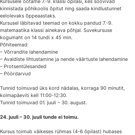
Kursusele ootame 7.-9. klassi õpilasi, kes soovivad
kinnistada põhikoolis õpitut ning saada kindlustunnet
eelolevaks õppeaastaks.
Kursusel läbitavad teemad on kokku pandud 7.-9.
matemaatika klassi ainekava põhjal. Suvekursuse
kogumaht on 14 tundi x 45 min.
Põhiteemad:
– Võrrandite lahendamine
– Avaldiste lihtustamine ja nende väärtuste lahendamine
– Protsentülesanded
– Pöördarvud
Tunnid toimuvad üks kord nädalas, korraga 90 minutit,
kolmapäeviti kell 11:00-12:30.
Tunnid toimuvad 01. juuli – 30. august.
24. juuli – 30. juuli tunde ei toimu.
Kursus toimub väikeses rühmas (4-6 õpilast) hubases