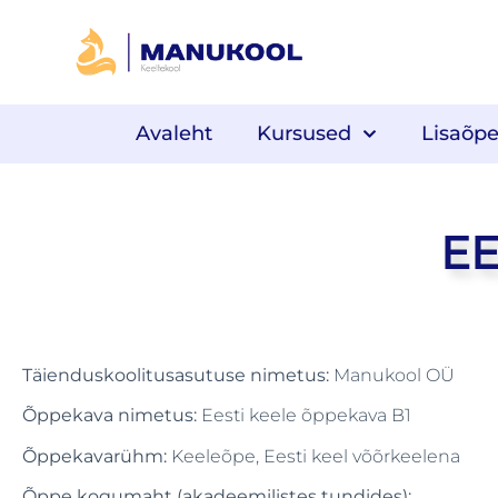
Avaleht
Kursused
Lisaõp
EE
Täienduskoolitusasutuse nimetus:
Manukool OÜ
Õppekava nimetus:
Eesti keele õppekava B1
Õppekavarühm:
Keeleõpe, Eesti keel võõrkeelena
Õppe kogumaht (akadeemilistes tundides):