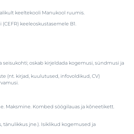
rjalikult keeltekooli Manukool ruumis.
 (CEFR) keeleoskustasemele B1.
a seisukohti; oskab kirjeldada kogemusi, sündmusi ja
e (nt. kirjad, kuulutused, infovoldikud, CV)
rvamusi.
ine. Maksmine. Kombed söögilauas ja kõneetikett.
 tänulikkus jne.). Isiklikud kogemused ja