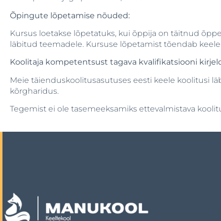
Õpingute lõpetamise nõuded:
Kursus loetakse lõpetatuks, kui õppija on täitnud õppe
läbitud teemadele. Kursuse lõpetamist tõendab keele
Koolitaja kompetentsust tagava kvalifikatsiooni kirjel
Meie täienduskoolitusasutuses eesti keele koolitusi lä
kõrgharidus.
Tegemist ei ole tasemeeksamiks ettevalmistava koolit