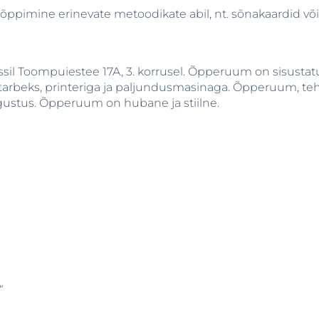
 õppimine erinevate metoodikate abil, nt. sõnakaardid võ
l Toompuiestee 17A, 3. korrusel. Õpperuum on sisustatud
ide tarbeks, printeriga ja paljundusmasinaga. Õpperuum, t
lgustus. Õpperuum on hubane ja stiilne.
“