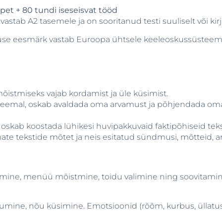
pet + 80 tundi iseseisvat tööd
vastab A2 tasemele ja on sooritanud testi suuliselt või ki
se eesmärk vastab Euroopa ühtsele keeleoskussüsteemi
istmiseks vajab kordamist ja üle küsimist.
al teemal, oskab avaldada oma arvamust ja põhjendada om
 oskab koostada lühikesi huvipakkuvaid faktipõhiseid tekst
mate tekstide mõtet ja neis esitatud sündmusi, mõtteid, a
erimine, menüü mõistmine, toidu valimine ning soovitam
umine, nõu küsimine. Emotsioonid (rõõm, kurbus, üllatus,