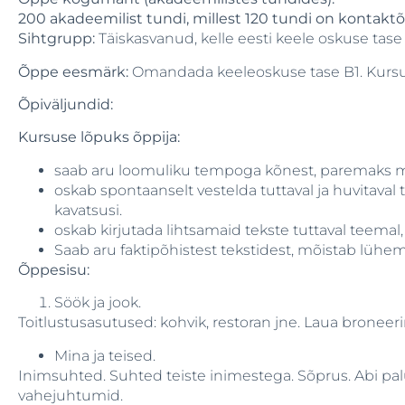
200 akadeemilist tundi, millest 120 tundi on kontaktõ
Sihtgrupp:
Täiskasvanud, kelle eesti keele oskuse tase 
Õppe eesmärk:
Omandada keeleoskuse tase B1. Kursu
Õpiväljundid:
Kursuse lõpuks õppija:
saab aru loomuliku tempoga kõnest, paremaks mõ
oskab spontaanselt vestelda tuttaval ja huvitav
kavatsusi.
oskab kirjutada lihtsamaid tekste tuttaval teemal,
Saab aru faktipõhistest tekstidest, mõistab lühe
Õppesisu:
Söök ja jook.
Toitlustusasutused: kohvik, restoran jne. Laua brone
Mina ja teised.
Inimsuhted. Suhted teiste inimestega. Sõprus. Abi pal
vahejuhtumid.