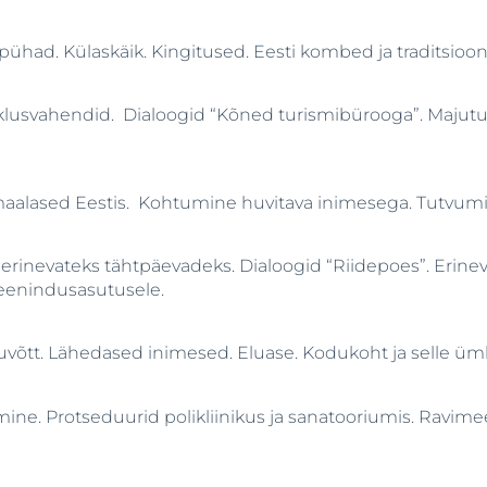
had. Külaskäik. Kingitused. Eesti kombed ja traditsioon
Liiklusvahendid. Dialoogid “Kõned turismibürooga”. Maju
aalased Eestis. Kohtumine huvitava inimesega. Tutvumin
 erinevateks tähtpäevadeks. Dialoogid “Riidepoes”. Erine
teenindusasutusele.
uvõtt. Lähedased inimesed. Eluase. Kodukoht ja selle ü
ne. Protseduurid polikliinikus ja sanatooriumis. Ravimeetod