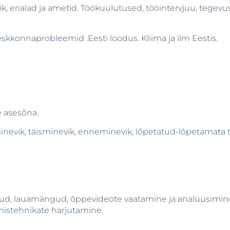
k, erialad ja ametid. Töökuulutused, tööintervjuu, tegevus
kkonnaprobleemid .Eesti loodus. Kliima ja ilm Eestis.
 asesõna.
evik, täisminevik, enneminevik, lõpetatud-lõpetamata teg
d, lauamängud, õppevideote vaatamine ja analüüsimine, pa
mistehnikate harjutamine.