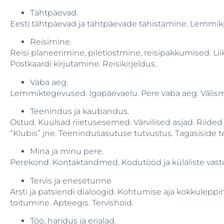
Tähtpäevad.
Eesti tähtpäevad ja tähtpäevade tähistamine. Lemmikpü
Reisimine.
Reisi planeerimine, piletiostmine, reisipakkumised. 
Postkaardi kirjutamine. Reisikirjeldus.
Vaba aeg.
Lemmiktegevused. Igapäevaelu. Pere vaba aeg. Välism
Teenindus ja kaubandus.
Ostud. Kuulsad riietusesemed. Värvilised asjad. Riided
“Klubis” jne. Teenindusasutuse tutvustus. Tagasiside 
Mina ja minu pere.
Perekond. Kontaktandmed. Kodutööd ja külaliste vast
Tervis ja enesetunne
Arsti ja patsiendi dialoogid. Kohtumise aja kokkuleppimi
toitumine. Apteegis. Tervishoid.
Töö, haridus ja erialad.