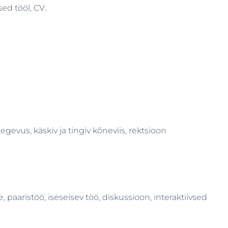
ed tööl, CV.
evus, käskiv ja tingiv kõneviis, rektsioon
aristöö, iseseisev töö, diskussioon, interaktiivsed