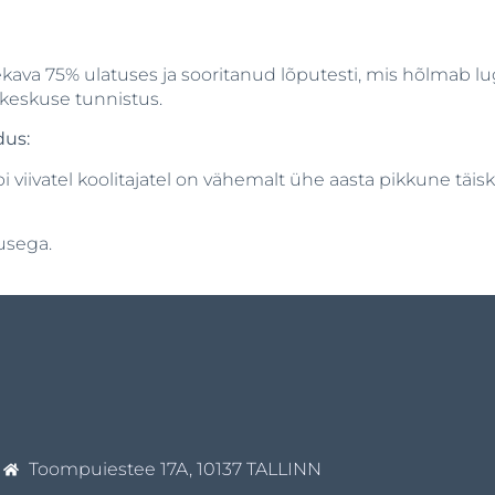
kava 75% ulatuses ja sooritanud lõputesti, mis hõlmab luge
keskuse tunnistus.
dus:
bi viivatel koolitajatel on vähemalt ühe aasta pikkune täi
usega.
Toompuiestee 17A, 10137 TALLINN