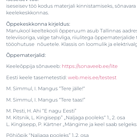
iseseisev töö kodus materjali kinnistamiseks, sõnavara
keelekeskkonnas.
Õppekeskkonna kirjeldus:
Manukool keeltekooli õpperuum asub Tallinnas aadressi
televiisoriga, valge tahvliga, riiulitega õppematerjal
tööohutuse nõuetele. Klassis on loomulik ja elektriva
Õppematerjalid:
Keeleõppija sõnaveeb:
https://sonaveeb.ee/lite
Eesti keele tasemetestid:
web.meis.ee/testest
M. Simmul, I. Mangus “Tere jälle!“
M. Simmul, I. Mangus “Tere taas!”
M. Pesti, H. Ahi “E nagu Eesti”
M. Kitsnik, L. Kingisepp” „Naljaga pooleks“ 1., 2. osa
L. Kingisepp, P. Kärtner „Mängime ja keel saab selgeks
Põhiõpik “Naljaga pooleks” 1.,2. osa