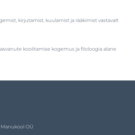
mist, kirjutamist, kuulamist ja rääkimist vastavalt
skasvanute koolitamise kogemus ja filoloogia alane
Manukool OÜ