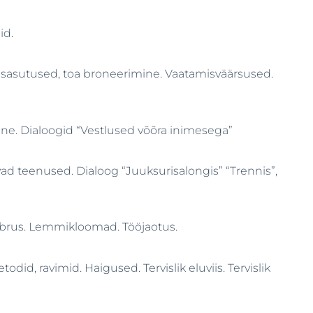
id.
tusasutused, toa broneerimine. Vaatamisväärsused.
e. Dialoogid “Vestlused võõra inimesega”
vad teenused. Dialoog “Juuksurisalongis” “Trennis”,
mbrus. Lemmikloomad. Tööjaotus.
id, ravimid. Haigused. Tervislik eluviis. Tervislik