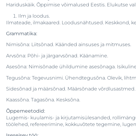
Hariduskäik. Õppimise võimalused Eestis. Elukutse vali
Ilm ja loodus.
Ilmateade, ilmakaared. Loodusnähtused. Keskkond, kes
Grammatika:
Nimisõna: Liitsõnad. Käänded ainsuses ja mitmuses.
Arvsõna: Põhi- ja järgarvsõnad. Käänamine.
Asesõna: Nimisõnade ühildumine asesõnaga. Isikuline
Tegusõna: Tegevusnimi. Ühendtegusõna. Olevik, lihtmin
Sidesõnad ja määrsõnad. Määrsõnade võrdlusastmed.
Kaassõna. Tagasõna. Kesksõna.
Õppemeetodid:
Lugemis- kuulamis- ja kirjutamisülesanded, rollimängu
töölehed, refereerimine, kokkuvõtete tegemine, luge
Iseseisev töö: