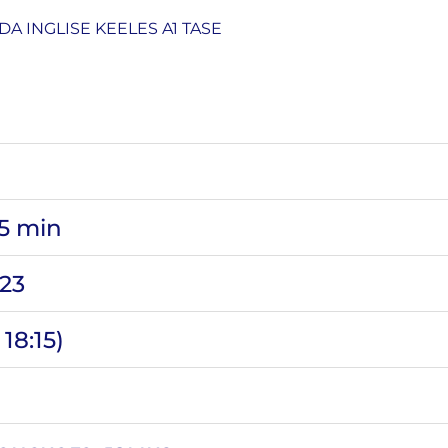
A INGLISE KEELES A1 TASE
45 min
023
 18:15)
в