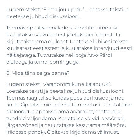
Lugemistekst “Firma jõulupidu”. Loetakse teksti ja
peetakse juhitud diskussiooni.
Teemas õpitakse erialade ja ametite nimetusi.
Räägitakse saavutustest ja elukogemustest. Ja
kirjutatakse oma eluloost. Loetakse lühikesi tekste
kuulsatest eestlastest ja kuulatakse intervjuud eesti
näitlejatega. Tutvutakse helilooja Arvo Pärdi
elulooga ja tema loominguga.
6. Mida täna selga panna?
Lugemistekst “Varahommikune kalapüük”.
Loetakse teksti ja peetakse juhitud diskussiooni.
Teemas räägitakse kuidas poes abi küsida ja nõu
anda. Õpitakse riideesemete nimetusi. Koostatakse
dialoogid ja õpitakse oma arvamust, mõtteid ja
tundeid väljendama. Korratakse värvid, arvsõnad,
järgarvsõnad ja harjutatakse kasutama määrsõnu
(riidesse panek). Õpitakse kirjeldama välimust.