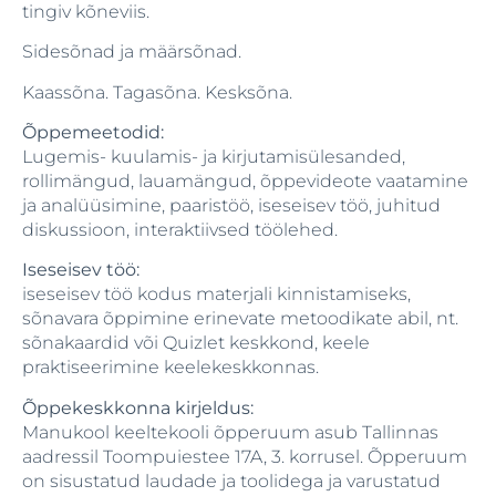
tingiv kõneviis.
Sidesõnad ja määrsõnad.
Kaassõna. Tagasõna. Kesksõna.
Õppemeetodid:
Lugemis- kuulamis- ja kirjutamisülesanded,
rollimängud, lauamängud, õppevideote vaatamine
ja analüüsimine, paaristöö, iseseisev töö, juhitud
diskussioon, interaktiivsed töölehed.
Iseseisev töö:
iseseisev töö kodus materjali kinnistamiseks,
sõnavara õppimine erinevate metoodikate abil, nt.
sõnakaardid või Quizlet keskkond, keele
praktiseerimine keelekeskkonnas.
Õppekeskkonna kirjeldus:
Manukool keeltekooli õpperuum asub Tallinnas
aadressil Toompuiestee 17A, 3. korrusel. Õpperuum
on sisustatud laudade ja toolidega ja varustatud