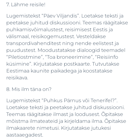
7. Lähme reisile!
Lugemistekst “Päev Viljandis”. Loetakse teksti ja
peetakse juhitud diskussiooni. Teemas räägitakse
puhkamisvõimalustest, reisimisest Eestis ja
välismaal, reisikogemustest. Vesteldakse
transpordivahenditest ning nende eelistest ja
puudustest. Moodustatakse dialoogid teemadel
“Piletiostmine”, “Toa broneerimine”, “Reisiinfo
küsimine”. Kirjutatakse postkaarte. Tutvutakse
Eestimaa kaunite paikadega ja koostatakse
reisikava.
8. Mis ilm täna on?
Lugemistekst “Puhkus Pärnus või Tenerifel?”.
Loetakse teksti ja peetakse juhitud diskussiooni.
Teemas räägitakse ilmast ja loodusest. Õpitakse
mõistma ilmateateid ja kirjeldama ilma. Õpitakse
ilmakaarete nimetusi. Kirjutatakse jutukesi
aastaaegadest.