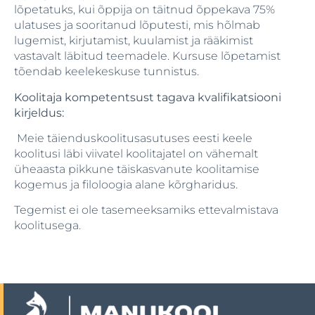
lõpetatuks, kui õppija on täitnud õppekava 75%
ulatuses ja sooritanud lõputesti, mis hõlmab
lugemist, kirjutamist, kuulamist ja rääkimist
vastavalt läbitud teemadele. Kursuse lõpetamist
tõendab keelekeskuse tunnistus.
Koolitaja kompetentsust tagava kvalifikatsiooni
kirjeldus:
Meie täienduskoolitusasutuses eesti keele
koolitusi läbi viivatel koolitajatel on vähemalt
üheaasta pikkune täiskasvanute koolitamise
kogemus ja filoloogia alane kõrgharidus.
Tegemist ei ole tasemeeksamiks ettevalmistava
koolitusega.