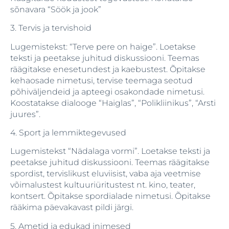
sõnavara “Söök ja jook”
3. Tervis ja tervishoid
Lugemistekst: “Terve pere on haige”. Loetakse
teksti ja peetakse juhitud diskussiooni. Teemas
räägitakse enesetundest ja kaebustest. Õpitakse
kehaosade nimetusi, tervise teemaga seotud
põhiväljendeid ja apteegi osakondade nimetusi.
Koostatakse dialooge “Haiglas”, “Polikliinikus”, “Arsti
juures”.
4. Sport ja lemmiktegevused
Lugemistekst “Nädalaga vormi”. Loetakse teksti ja
peetakse juhitud diskussiooni. Teemas räägitakse
spordist, tervislikust eluviisist, vaba aja veetmise
võimalustest kultuuriüritustest nt. kino, teater,
kontsert. Õpitakse spordialade nimetusi. Õpitakse
rääkima päevakavast pildi järgi.
5. Ametid ja edukad inimesed