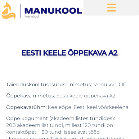
EESTI KEELE ÕPPEKAVA A2
Täienduskoolitusasutuse nimetus:
Manukool OÜ
Õppekava nimetus:
Eesti keele õppekava A2
Õppekavarühm:
Keeleõpe, Eesti keel võõrkeelena
Õppe kogumaht (akadeemilistes tundides):
200 akadeemilist tundi, millest 120 tundi on
kontaktõpet + 80 tundi iseseisvat tööd
Целевая группа:
Täiskasvanud, kelle eesti keele