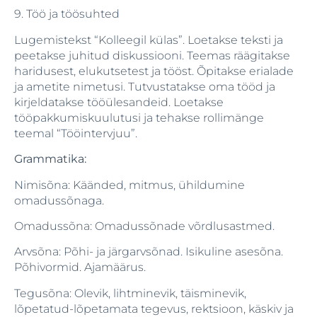
9. Töö ja töösuhted
Lugemistekst “Kolleegil külas”. Loetakse teksti ja
peetakse juhitud diskussiooni. Teemas räägitakse
haridusest, elukutsetest ja tööst. Õpitakse erialade
ja ametite nimetusi. Tutvustatakse oma tööd ja
kirjeldatakse tööülesandeid. Loetakse
tööpakkumiskuulutusi ja tehakse rollimänge
teemal “Tööintervjuu”.
Grammatika:
Nimisõna: Käänded, mitmus, ühildumine
omadussõnaga.
Omadussõna: Omadussõnade võrdlusastmed.
Arvsõna: Põhi- ja järgarvsõnad. Isikuline asesõna.
Põhivormid. Ajamäärus.
Tegusõna: Olevik, lihtminevik, täisminevik,
lõpetatud-lõpetamata tegevus, rektsioon, käskiv ja