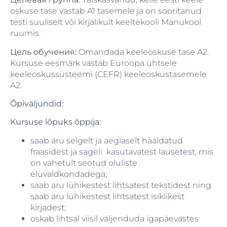
oskuse tase vastab A1 tasemele ja on sooritanud
testi suuliselt või kirjalikult keeltekooli Manukool
ruumis.
Цель обучения:
Omandada keeleoskuse tase A2.
Kursuse eesmärk vastab Euroopa ühtsele
keeleoskussüsteemi (CEFR) keeleoskustasemele
A2.
Õpiväljundid:
Kursuse lõpuks õppija:
saab aru selgelt ja aeglaselt hääldatud
fraasidest ja sageli kasutavatest lausetest, mis
on vahetult seotud oluliste
eluvaldkondadega;
saab aru lühikestest lihtsatest tekstidest ning
saab aru lühikestest lihtsatest isiklikest
kirjadest;
oskab lihtsal viisil väljenduda igapäevastes