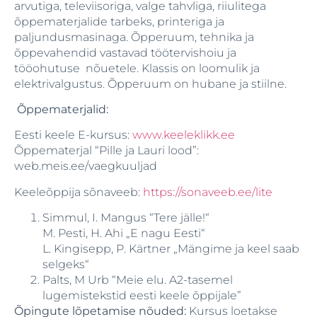
arvutiga, televiisoriga, valge tahvliga, riiulitega
õppematerjalide tarbeks, printeriga ja
paljundusmasinaga. Õpperuum, tehnika ja
õppevahendid vastavad töötervishoiu ja
tööohutuse nõuetele. Klassis on loomulik ja
elektrivalgustus. Õpperuum on hubane ja stiilne.
Õppematerjalid:
Eesti keele E-kursus:
www.keeleklikk.ee
Õppematerjal “Pille ja Lauri lood”:
web.meis.ee/vaegkuuljad
Keeleõppija sõnaveeb:
https://sonaveeb.ee/lite
Simmul, I. Mangus “Tere jälle!“
M. Pesti, H. Ahi „E nagu Eesti“
L. Kingisepp, P. Kärtner „Mängime ja keel saab
selgeks“
Palts, M Urb “Meie elu. A2-tasemel
lugemistekstid eesti keele õppijale”
Õpingute lõpetamise nõuded:
Kursus loetakse