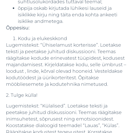
suhtlusolukordades tuttaval teemal;
õppija oskab kirjutada lühikesi lauseid ja
isiklikke kirju ning täita enda kohta ankeeti
isiklike andmetega.
Õppesisu:
Kodu ja elukeskkond
Lugemistekst: “Ühiselamust korterisse”. Loetakse
teksti ja peetakse juhitud diskussiooni. Teemas
räägitakse kodude erinevatest tüüpidest, kodusest
majandamisest. Kirjeldatakse kodu, selle ümbrust –
loodust , linde, kõrval olevad hooneid. Vesteldakse
kodutöödest ja üürikorteritest. Õpitakse
mööbliesemete ja kodutehnika nimetused.
2. Tulge külla!
Lugemistekst: “Külalised”. Loetakse teksti ja
peetakse juhitud diskussiooni. Teemas räägitakse
inimsuhetest, sõprusest ning emotsioonidest.
Koostatakse dialoogid teemadel “Lauas”, “Külas”.
Räägitakse kodustest tegevustest. Korratakse